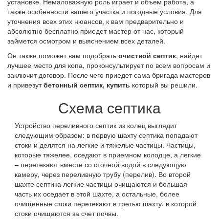
установке. Немаловажную роль играет и объем работа, а
также особенности вашего участка и погодные условия. Для
уточнения всех этих нюансов, к вам предварительно и
абсолютно бесплатно приедет мастер от нас, который
займется осмотром и выяснением всех деталей.
Он также поможет вам подобрать
очистной септик
, найдет
лучшее место для копа, проконсультирует по всем вопросам и
заключит договор. После чего приедет сама бригада мастеров
и привезут
бетонный септик, купить
который вы решили.
Схема септика
Устройство переливного септик из колец выглядит
следующим образом: в первую шахту септика попадают
стоки и делятся на легкие и тяжелые частицы. Частицы,
которые тяжелее, оседают в приемном колодце, а легкие
– перетекают вместе со сточной водой в следующую
камеру, через переливную трубу (перелив). Во второй
шахте септика легкие частицы очищаются и большая
часть их оседает в этой шахте, а остальные, более
очищенные стоки перетекают в третью шахту, в которой
стоки очищаются за счет почвы.