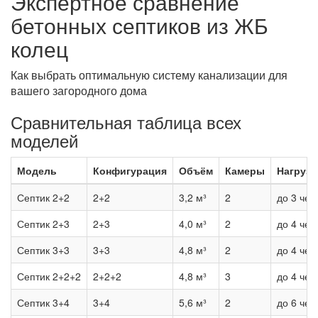
Экспертное сравнение
бетонных септиков из ЖБ
колец
Как выбрать оптимальную систему канализации для
вашего загородного дома
Сравнительная таблица всех
моделей
Модель
Конфигурация
Объём
Камеры
Нагрузк
Септик 2+2
2+2
3,2 м³
2
до 3 чел
Септик 2+3
2+3
4,0 м³
2
до 4 чел
Септик 3+3
3+3
4,8 м³
2
до 4 чел
Септик 2+2+2
2+2+2
4,8 м³
3
до 4 чел
Септик 3+4
3+4
5,6 м³
2
до 6 чел