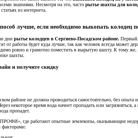
семи знаниями. Несмотря на это, часто
рытье шахты для коло
 статьях из интернета.
пособ лучше, если необходимо выкопать колодец п
аши дни
рытье колодцев в Сергиево-Посадском районе.
Первый,
тат от работы будет куда лучше, так как человек всегда может де
одимо ровно и грамотно поместить в вырытую шахту. К тому же,
опке шахты.
лайн и получите скидку
ком районе не должна проводиться самостоятельно, без опыта и 
ерез некоторое время вода начнет пропадать или загрязняться, а
вода пропадет.
ц ПРОФИ», где работают опытные землекопы, оказывающие недор
 факторами:
льная;