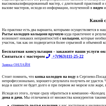
высококвалифицированный мастер, с длительной практикой и в
вызове мастеров, исходя из информации, полученной в
видео
и
Какой с
На практике есть два варианта, которыми осуществляется в н
Рытье колодцев кольцами вручную
куда практичнее и резуль
возникнет никаких неприятностей
с кольцами
, которые необх
участок, так как он подвергается более серьезной и объемной к
Бесплатная консультация - закажите наши услуги он
Связаться с мастером
+7(963)111-25-22
Заявка ОНЛАЙН
Стоит помнить, что
копка колодцев на воду
в Сергиево-Посадс
непрофессионально, хорошего результата получить не удастся. Ч
вода в шахте не будет долго и при первом же морозе или жаре, 
Исходя из этого, лучше сразу обратиться в компанию «Колоде
дома и дачи.
Мы отличаемся от множества конкурентов такими
стоимость рытья колодцев
у нас доступная и индивидуа