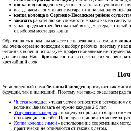
копка под колодец
осуществляется только лучшими из л
всегда даем своим клиентам гарантии на выполненные р
копка колодца в Сергиево-Посадском районе
осуществл
заказать
работы любой сложности можно как на сайте, так
у нас предусмотрен бесплатный выезд мастера, который о
с выбором места для копки.
Обратившись к нам, вы можете не переживать о том, что
копка
мы очень серьезно подходим к выбору рабочих, поэтому у нас 
бетонных колец и используем профессиональные инструменты. 
долгие годы. Наша
б
ригада
состоит из нескольких человек, ко
кротчайший срок.
Поч
Установленный нами
бетонный колодец
прослужит как миниму
будущий, так и нынешний. Поэтому мы также оказываем ряд та
Чистка колодцев
- такая услуга относится к регулярному
колонны.Заказывать ее нужно каждые 2-5 лет.
Углубление колодцев
- процедура проводится при снижен
подходящие способы. Процедура становится менее затрат
Копка колодца зимой
- использование современных метод
практически не отличаются от таковых летом.