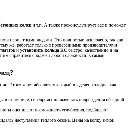
обетонных колец
и т.п. А также проконсультирует вас и поможет
ьно и неопытными людьми. Это полностью исключено, так как
 тому же, работает только с проверенными производителями
ультатов и
установить кольца КС
быстро, качественно и на
ет им справиться с задачей любой сложности, в самый
лец?
ние. Этого хочет абсолютно каждый владелец колодца, как
оды в источнике, своевременно выявлять повреждения обсадной
алисты оценивают возможность углубления, подбирают
идаясь наступления теплого сезона. Цены на копку зимой