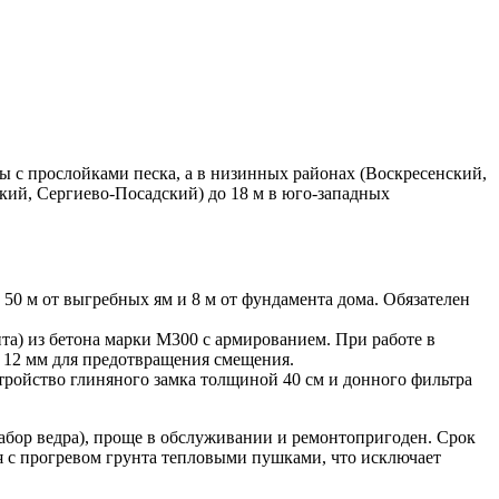
ты с прослойками песка, а в низинных районах (Воскресенский,
кий, Сергиево-Посадский) до 18 м в юго-западных
50 м от выгребных ям и 8 м от фундамента дома. Обязателен
та) из бетона марки М300 с армированием. При работе в
 12 мм для предотвращения смещения.
ройство глиняного замка толщиной 40 см и донного фильтра
абор ведра), проще в обслуживании и ремонтопригоден. Срок
я с прогревом грунта тепловыми пушками, что исключает