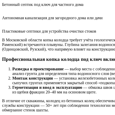
Бетонный септик под ключ для частного дома
Автономная канализация для загородного дома или дачи
Пластиковые септики для устройства очистки стоков
В Московской области копка колодца требует учёта геологичес
Раменский) встречаются плывуны. Глубина залегания водоносн
(Одинцовский, Рузский), что напрямую влияет на конструкцию 
Профессиональная копка колодца под ключ вклю
Разведка и проектирование
— выбор места с соблюдение
анализ грунта для определения типа водоносного слоя (в
Монтаж конструкции
— установка железобетонных колец
сыпучих грунтах применяется закрытый способ «подкопа
Герметизация и ввод в эксплуатацию
— обмазка швов ц
из щебня фракции 20–40 мм на осиновом щите.
В отличие от скважины, колодец из бетонных колец обеспечив
службы конструкции — 50+ лет при соблюдении технологии мо
обмерзание стенок шахты.