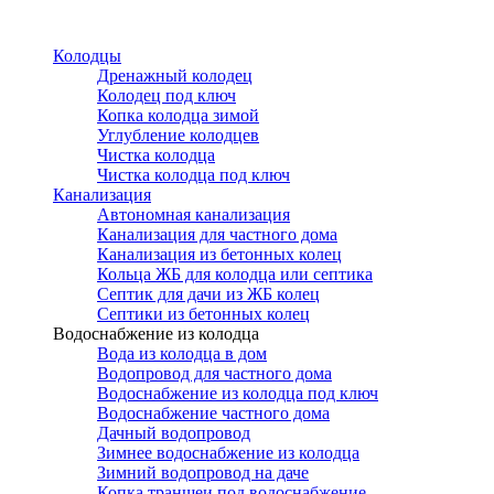
Перейти
к
Колодцы
основному
Дренажный колодец
содержанию
Колодец под ключ
Копка колодца зимой
Углубление колодцев
Чистка колодца
Чистка колодца под ключ
Канализация
Автономная канализация
Канализация для частного дома
Канализация из бетонных колец
Кольца ЖБ для колодца или септика
Септик для дачи из ЖБ колец
Септики из бетонных колец
Водоснабжение из колодца
Вода из колодца в дом
Водопровод для частного дома
Водоснабжение из колодца под ключ
Водоснабжение частного дома
Дачный водопровод
Зимнее водоснабжение из колодца
Зимний водопровод на даче
Копка траншеи под водоснабжение