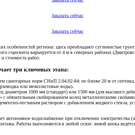
Заказать сейчас
Заказать сейчас
ких особенностей региона: здесь преобладают суглинистые грун
ого горизонта варьируется от 4 м в северных районах (Дмитровс
и стоимость работ.
чает три ключевых этапа:
м санитарных норм СНиП 2.04.02-84: не ближе 20 м от септика, 
ерховодка или межпластовые воды).
 диаметром 1000 мм (стандарт) или 1500 мм (для высокого деби
» с обязательным скобированием колец металлическими скобами
ементно-песчаным раствором с добавлением жидкого стекла, уст
ает автономное водоснабжение при отключении электричества (з
нтажа. Работы выполняются в любой сезон: зимой копка ведётс