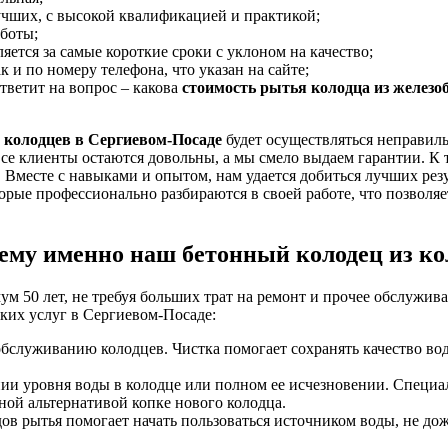
учших, с высокой квалификацией и практикой;
аботы;
яется за самые короткие сроки с уклоном на качество;
 и по номеру телефона, что указан на сайте;
тветит на вопрос – какова
стоимость рытья колодца из желез
 колодцев в Сергиевом-Посаде
будет осуществляться неправил
все клиенты остаются довольны, а мы смело выдаем гарантии. К
Вместе с навыками и опытом, нам удается добиться лучших рез
торые профессионально разбираются в своей работе, что позволя
ему именно наш бетонный колодец из ко
м 50 лет, не требуя больших трат на ремонт и прочее обслужива
ких услуг в Сергиевом-Посаде:
 обслуживанию колодцев. Чистка помогает сохранять качество в
ии уровня воды в колодце или полном ее исчезновении. Специ
ной альтернативой копке нового колодца.
ов рытья помогает начать пользоваться источником воды, не дож