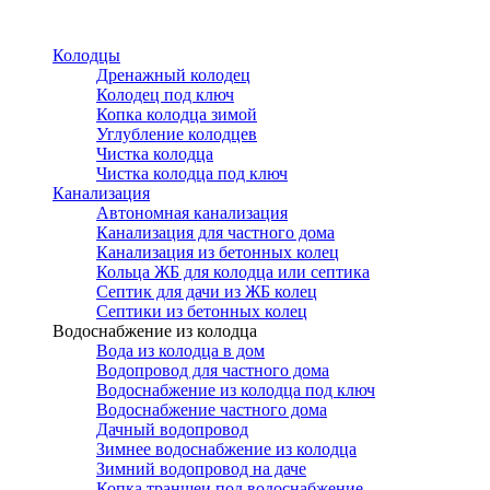
Перейти
к
Колодцы
основному
Дренажный колодец
содержанию
Колодец под ключ
Копка колодца зимой
Углубление колодцев
Чистка колодца
Чистка колодца под ключ
Канализация
Автономная канализация
Канализация для частного дома
Канализация из бетонных колец
Кольца ЖБ для колодца или септика
Септик для дачи из ЖБ колец
Септики из бетонных колец
Водоснабжение из колодца
Вода из колодца в дом
Водопровод для частного дома
Водоснабжение из колодца под ключ
Водоснабжение частного дома
Дачный водопровод
Зимнее водоснабжение из колодца
Зимний водопровод на даче
Копка траншеи под водоснабжение