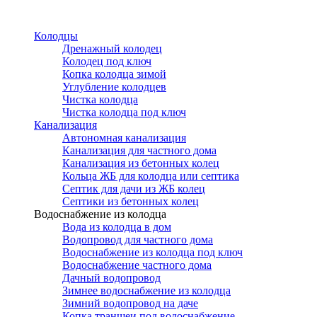
Перейти
к
Колодцы
основному
Дренажный колодец
содержанию
Колодец под ключ
Копка колодца зимой
Углубление колодцев
Чистка колодца
Чистка колодца под ключ
Канализация
Автономная канализация
Канализация для частного дома
Канализация из бетонных колец
Кольца ЖБ для колодца или септика
Септик для дачи из ЖБ колец
Септики из бетонных колец
Водоснабжение из колодца
Вода из колодца в дом
Водопровод для частного дома
Водоснабжение из колодца под ключ
Водоснабжение частного дома
Дачный водопровод
Зимнее водоснабжение из колодца
Зимний водопровод на даче
Копка траншеи под водоснабжение