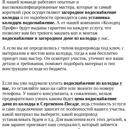
В нашей команде работают опытные и
высококвалифицированные мастера, которые за самый
короткий срок осуществляют
загородное водоснабжение
колодца
и по надобности проводится сама
установка
колодцев водоснабжение.
А от нашей компании «Колодец
Профи» будут выданы гарантии на каждую услугу, что
позволит вам без тревоги заказать коп и монтаж
водоснабжение в загородном доме из колодца
у нас.
А если вы не определились с типом водопровода под ключ, с
материалом и местом копа колодца, тогда к вам бесплатно
приедет наш мастер. Он осмотрит участок, уточнит все ваши
детали и требования, поможет подобрать материал и тип
конструкции исходя из бюджета.
Если вы уже надумали купить
водоснабжение из колодца у
нас,
то оставляйте заказ на сайте или звоните по номеру
телефона. У нашего консультанта, к сожалению, нельзя
предварительно узнать какова будет
цена водоснабжение
дачи из колодца в Сергиевом-Посаде
, ведь стоимость услуги
и само подключение зависит от особенностей вашего участка,
какой материал вы выберите, какой водопровод
устанавливать будем и т.д. Для выяснения всех этих деталей, к
вам заранее приезжает наш специалист, который займется