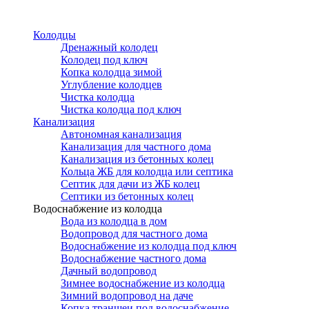
Перейти
к
Колодцы
основному
Дренажный колодец
содержанию
Колодец под ключ
Копка колодца зимой
Углубление колодцев
Чистка колодца
Чистка колодца под ключ
Канализация
Автономная канализация
Канализация для частного дома
Канализация из бетонных колец
Кольца ЖБ для колодца или септика
Септик для дачи из ЖБ колец
Септики из бетонных колец
Водоснабжение из колодца
Вода из колодца в дом
Водопровод для частного дома
Водоснабжение из колодца под ключ
Водоснабжение частного дома
Дачный водопровод
Зимнее водоснабжение из колодца
Зимний водопровод на даче
Копка траншеи под водоснабжение