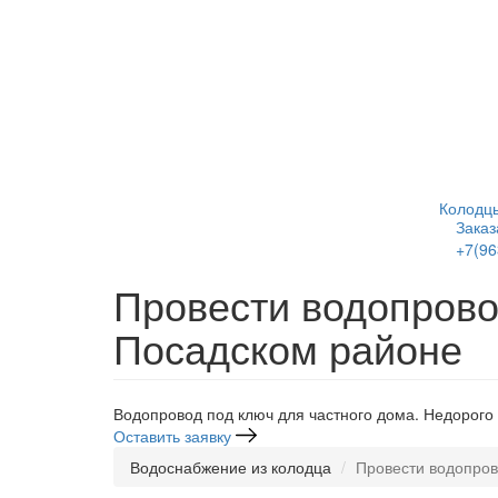
Перейти
к
основному
содержанию
Колодц
Заказ
+7(96
Напис
Провести водопровод
Посадском районе
Водопровод под ключ для частного дома. Недорого 
Оставить заявку
Водоснабжение из колодца
Провести водопров