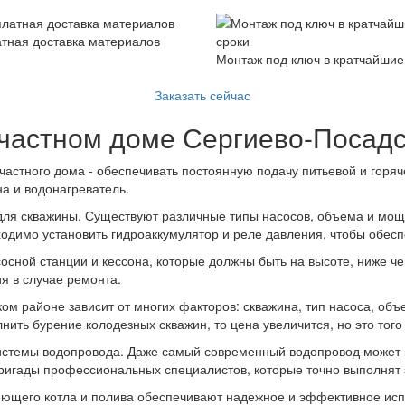
тная доставка материалов
Монтаж под ключ в кратчайшие
Заказать сейчас
 частном доме Сергиево-Посадс
частного дома - обеспечивать постоянную подачу питьевой и горяч
на и водонагреватель.
для скважины. Существуют различные типы насосов, объема и мощн
ходимо установить гидроаккумулятор и реле давления, чтобы обес
осной станции и кессона, которые должны быть на высоте, ниже че
я в случае ремонта.
ком районе зависит от многих факторов: скважина, тип насоса, об
ить бурение колодезных скважин, то цена увеличится, но это того 
системы водопровода. Даже самый современный водопровод может 
ригады профессиональных специалистов, которые точно выполнят з
щего котла и полива обеспечивают надежное и эффективное исп