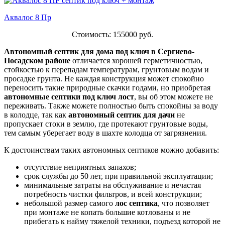
Аквалос 8 Пр
Стоимость: 155000 руб.
Автономный септик для дома под ключ в Сергиево-
Посадском районе
отличается хорошей герметичностью,
стойкостью к перепадам температурам, грунтовым водам и
просадке грунта. Не каждая конструкция может спокойно
переносить такие природные скачки годами, но приобретая
автономные септики под ключ лост
, вы об этом можете не
переживать. Также можете полностью быть спокойны за воду
в колодце, так как
автономный септик для дачи
не
пропускает стоки в землю, где протекают грунтовые воды,
тем самым уберегает воду в шахте колодца от загрязнения.
К достоинствам таких автономных септиков можно добавить:
отсутствие неприятных запахов;
срок службы до 50 лет, при правильной эксплуатации;
минимальные затраты на обслуживание и нечастая
потребность чистки фильтров, и всей конструкции;
небольшой размер самого
лос септика
, что позволяет
при монтаже не копать большие котлованы и не
прибегать к найму тяжелой техники, подъезд которой не