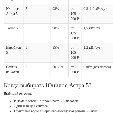
Юнилос
5
98%
от
0,8–1,0 кВт/сут
Астра 5
105
000 ₽
Топас 5
5
98%
от
1,5 кВт/сут
135
000 ₽
Евробион
5
95%
от
1,2 кВт/сут
5
105
000 ₽
Септик
5
60–70%
от 75
0 кВт (без насоса)
из колец
000 ₽
Когда выбирать Юнилос Астра 5?
Выбирайте, если:
В доме постоянно проживает 3–5 человек
Один или два санузла
Грунтовые воды в Сергиево-Посадском районе низкие