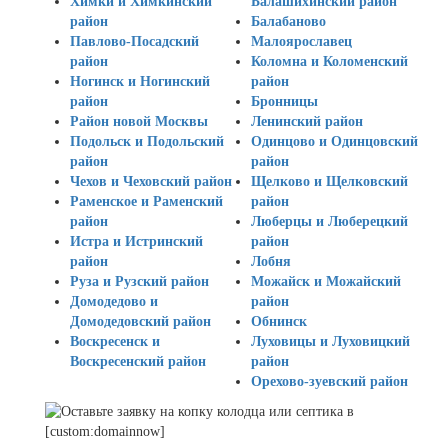
Химки и Химкинский
Балашихинский район
район
Балабаново
Павлово-Посадский
Малоярославец
район
Коломна и Коломенский
Ногинск и Ногинский
район
район
Бронницы
Район новой Москвы
Ленинский район
Подольск и Подольский
Одинцово и Одинцовский
район
район
Чехов и Чеховский район
Щелково и Щелковский
Раменское и Раменский
район
район
Люберцы и Люберецкий
Истра и Истринский
район
район
Лобня
Руза и Рузский район
Можайск и Можайский
Домодедово и
район
Домодедовский район
Обнинск
Воскресенск и
Луховицы и Луховицкий
Воскресенский район
район
Орехово-зуевский район